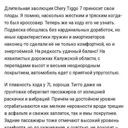
Длительная эволюция Chery Tiggo 7 приносит свои
плоды. Я помню, насколько жёстким и тряским когда-
то был кроссовер. Теперь же на ходу его не узнать.
Подвеска обошлась без кардинальных доработок, но
иные характеристики пружин и амортизаторов
наконец-то сделали её не только комфортной, но и
энергоёмкой. На редкость удачный баланс! На
извилистых дорожках Калужской области, с
перепадами высот и весьма неоднородным
покрытием, автомобиль едет с приятной упругостью.
И плавность хода у 7L хороша. Тигго даже на
грунтовке оберегает пассажиров от излишней
раскачки и вибраций. Причём на достойном уровне
отрабатываются как мелкие неровности вроде трещин
в асфальте и свежих заплаток, так и ямы покрупнее.
Задние пассажиры тоже отмечают высокий уровень
комфорта, но до укачивания, к счастью, не доходит –