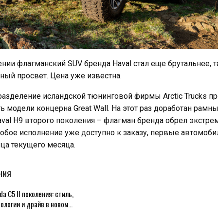
нии флагманский SUV бренда Haval стал еще брутальнее, 
ый просвет. Цена уже известна.
разделение исландской тюнинговой фирмы Arctic Trucks п
 модели концерна Great Wall. На этот раз доработан рамн
val H9 второго поколения – флагман бренда обрел экстр
обое исполнение уже доступно к заказу, первые автомоби
ца текущего месяца.
НИЯ
a C5 II поколения: стиль,
ологии и драйв в новом…