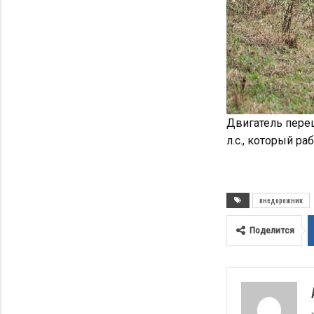
Двигатель пере
л.с., который р
внедорожник
Поделится