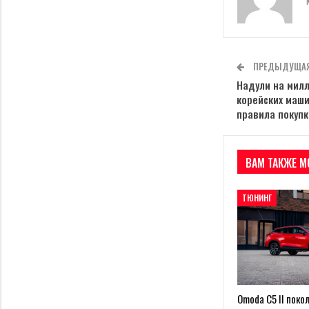
ПРЕДЫДУЩАЯ
Надули на милл
корейских маш
правила покупк
ВАМ ТАКЖЕ М
ТЮНИНГ
Omoda C5 II покол