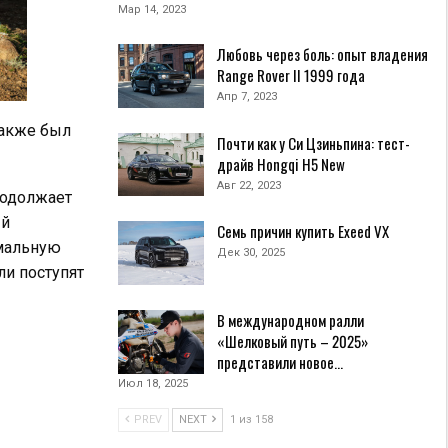
Мар 14, 2023
Любовь через боль: опыт владения
Range Rover II 1999 года
Апр 7, 2023
также был
Почти как у Си Цзиньпина: тест-
драйв Hongqi H5 New
Авг 22, 2023
родолжает
ый
Семь причин купить Exeed VX
емальную
Дек 30, 2025
ли поступят
В международном ралли
«Шелковый путь – 2025»
представили новое…
Июл 18, 2025
PREV
NEXT
1 из 158