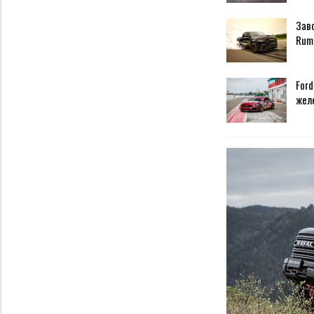
Зав
Rum
Ford
жел