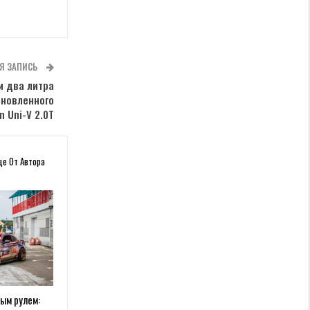
Я ЗАПИСЬ
и два литра
бновленного
n Uni-V 2.0T
ще От Автора
вым рулем: