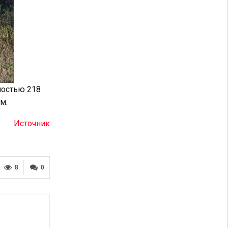
ностью 218
м.
Источник
8
0