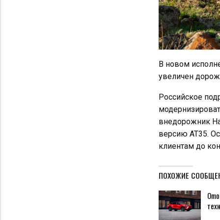
В новом исполне
увеличен дорожн
Российское под
модернизировать
внедорожник Ha
версию AT35. Ос
клиентам до кон
ПОХОЖИЕ СООБЩЕ
Omod
техн