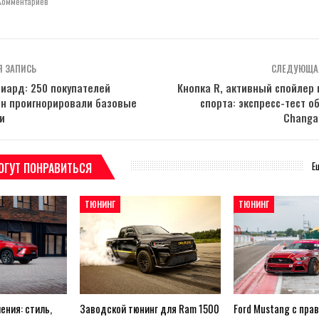
Комментариев
 ЗАПИСЬ
СЛЕДУЮЩА
иард: 250 покупателей
Кнопка R, активный спойлер 
ин проигнорировали базовые
спорта: экспресс-тест о
и
Changa
Е
ОГУТ ПОНРАВИТЬСЯ
ТЮНИНГ
ТЮНИНГ
ения: стиль,
Заводской тюнинг для Ram 1500
Ford Mustang с пра