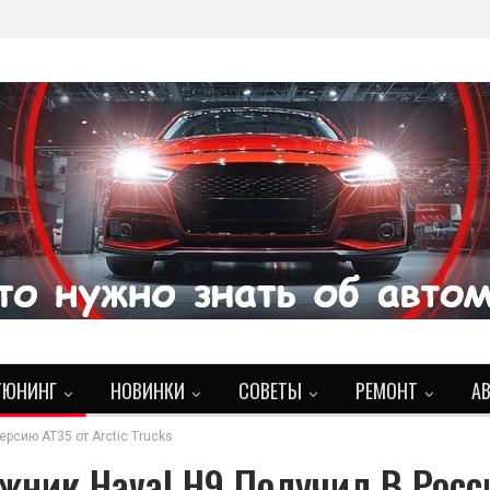
ТЮНИНГ
НОВИНКИ
СОВЕТЫ
РЕМОНТ
А
рсию AT35 от Arctic Trucks
жник Haval H9 Получил В Росс