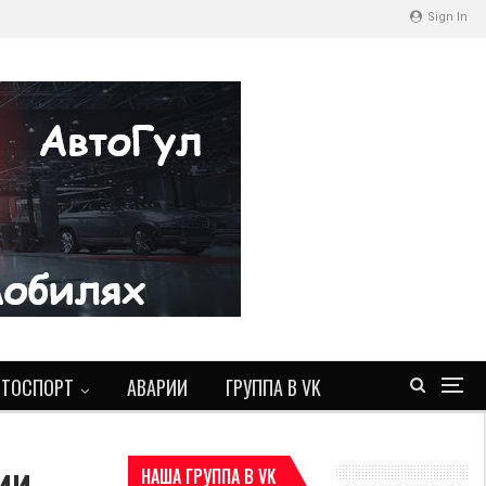
Sign In
ВТОСПОРТ
АВАРИИ
ГРУППА В VK
ии
НАША ГРУППА В VK