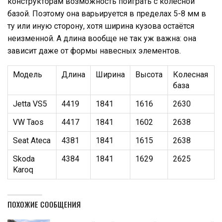
конструкторам возможность поиграть с колесной
базой. Поэтому она варьируется в пределах 5-8 мм в
ту или иную сторону, хотя ширина кузова остаётся
неизменной. А длина вообще не так уж важна: она
зависит даже от формы навесных элементов.
Модель
Длина
Ширина
Высота
Колесная
база
Jetta VS5
4419
1841
1616
2630
VW Taos
4417
1841
1602
2638
Seat Ateca
4381
1841
1615
2638
Skoda
4384
1841
1629
2625
Karoq
ПОХОЖИЕ СООБЩЕНИЯ