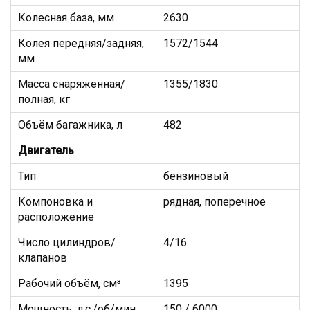
Колесная база, мм
2630
Колея передняя/задняя,
1572/1544
мм
Масса снаряженная/
1355/1830
полная, кг
Объём багажника, л
482
Двигатель
Тип
бензиновый
Компоновка и
рядная, поперечное
расположение
Число цилиндров/
4/16
клапанов
Рабочий объём, см³
1395
Мощность, л.с./об/мин
150 / 6000