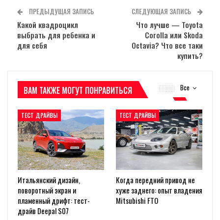
ПРЕДЫДУЩАЯ ЗАПИСЬ
СЛЕДУЮЩАЯ ЗАПИСЬ
Какой квадроцикл
Что лучше — Toyota
выбрать для ребенка и
Corolla или Skoda
для себя
Octavia? Что все таки
купить?
Все
ВАМ ТАКЖЕ МОГУТ ПОНРАВИТЬСЯ
ТЕСТ ДРАЙВЫ
ТЕСТ ДРАЙВЫ
Итальянский дизайн,
Когда передний привод не
поворотный экран и
хуже заднего: опыт владения
пламенный дрифт: тест-
Mitsubishi FTO
драйв Deepal S07