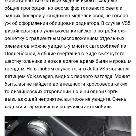
Естественно, все четыре модели имеют сходные
общие пропорции, но форма фар головного света и
задних фонарей у каждой из моделей своя, не говоря
уж об оформлении облицовки радиатора. В случае VS5
дизайнеры явно учли вкусы китайского потребителя:
решетку с градиентным расположением отдельных
элементов можно увидеть у многих автомобилей из
Поднебесной, а общие очертания в виде вытянутого
шестиугольника и вовсе долгое время были мировым
трендом. Но в любом случае то, что Jetta VS5 является
детищем Volkswagen, видно с первого взгляда. Может
быть, вы не найдете во внешности кроссовера каких-
то дизайнерских откровений, но и ни одной черты,
вызывающей неприятие, вы тоже не увидите. Очень
ладный и гармоничный получился автомобиль.