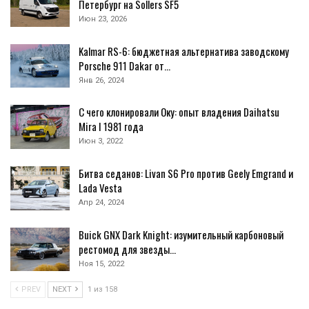
Петербург на Sollers SF5
Июн 23, 2026
Kalmar RS-6: бюджетная альтернатива заводскому
Porsche 911 Dakar от…
Янв 26, 2024
С чего клонировали Оку: опыт владения Daihatsu
Mira I 1981 года
Июн 3, 2022
Битва седанов: Livan S6 Pro против Geely Emgrand и
Lada Vesta
Апр 24, 2024
Buick GNX Dark Knight: изумительный карбоновый
рестомод для звезды…
Ноя 15, 2022
PREV
NEXT
1 из 158