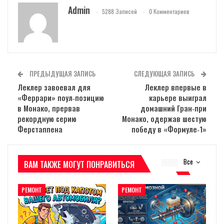
Admin
5288 Записей
0 Комментариев
ПРЕДЫДУЩАЯ ЗАПИСЬ
СЛЕДУЮЩАЯ ЗАПИСЬ
Леклер завоевал для
Леклер впервые в
«Феррари» поул‑позицию
карьере выиграл
в Монако, прервав
домашний Гран‑при
рекордную серию
Монако, одержав шестую
Ферстаппена
победу в «Формуле‑1»
Все
ВАМ ТАКЖЕ МОГУТ ПОНРАВИТЬСЯ
РЕМОНТ
РЕМОНТ