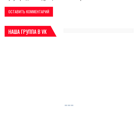
НАША ГРУППА В VK