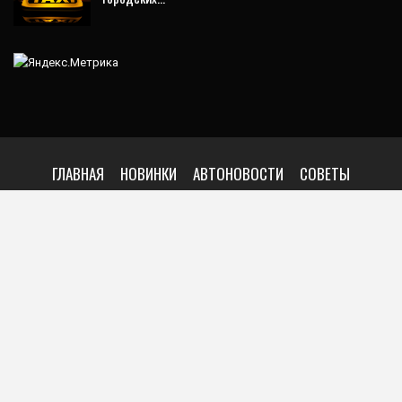
ГЛАВНАЯ
НОВИНКИ
АВТОНОВОСТИ
СОВЕТЫ
ТЕСТ ДРАЙВЫ
АВТОСПОРТ
РЕМОНТ
ТЮНИНГ
АВАРИИ
ГРУППА В VK
© 2026 - АвтоГул - Самое свежее и актуальное из мира моторов. All
Rights Reserved.
Website Design:
BetterStudio