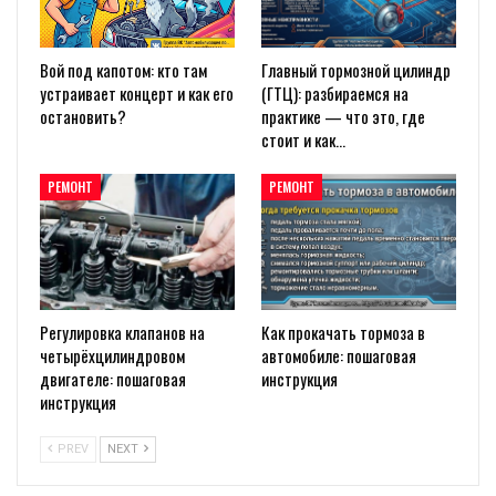
Вой под капотом: кто там
Главный тормозной цилиндр
устраивает концерт и как его
(ГТЦ): разбираемся на
остановить?
практике — что это, где
стоит и как…
РЕМОНТ
РЕМОНТ
Регулировка клапанов на
Как прокачать тормоза в
четырёхцилиндровом
автомобиле: пошаговая
двигателе: пошаговая
инструкция
инструкция
PREV
NEXT