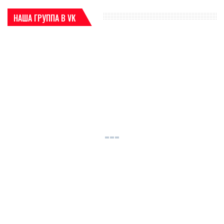
НАША ГРУППА В VK