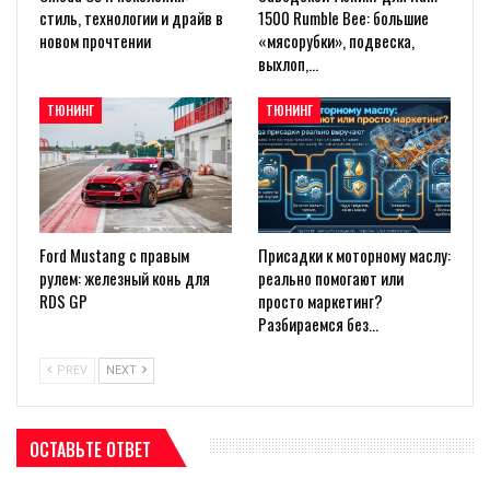
стиль, технологии и драйв в
1500 Rumble Bee: большие
новом прочтении
«мясорубки», подвеска,
выхлоп,…
ТЮНИНГ
ТЮНИНГ
Ford Mustang с правым
Присадки к моторному маслу:
рулем: железный конь для
реально помогают или
RDS GP
просто маркетинг?
Разбираемся без…
PREV
NEXT
ОСТАВЬТЕ ОТВЕТ