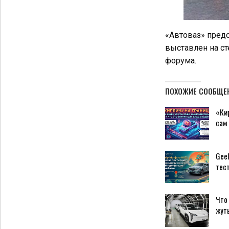
«Автоваз» предс
выставлен на с
форума.
ПОХОЖИЕ СООБЩЕ
«Кир
сам
Geel
тес
Что 
жуть