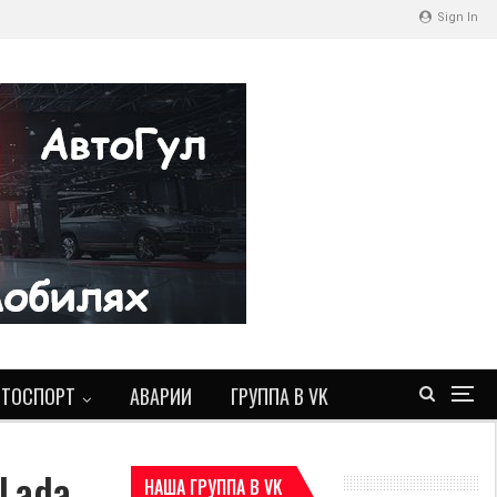
Sign In
ВТОСПОРТ
АВАРИИ
ГРУППА В VK
Lada
НАША ГРУППА В VK