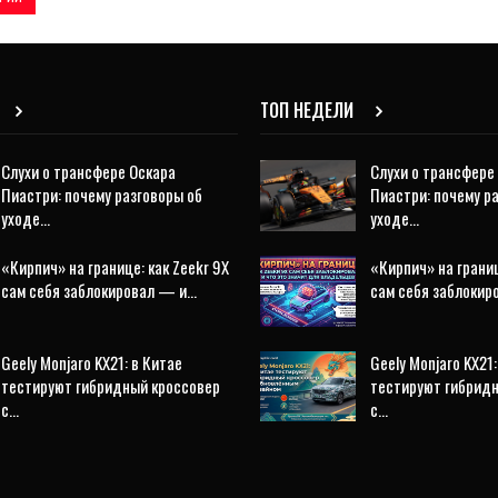
ТОП НЕДЕЛИ
Слухи о трансфере Оскара
Слухи о трансфере
Пиастри: почему разговоры об
Пиастри: почему р
уходе…
уходе…
«Кирпич» на границе: как Zeekr 9X
«Кирпич» на границ
сам себя заблокировал — и…
сам себя заблоки
Geely Monjaro KX21: в Китае
Geely Monjaro KX21:
тестируют гибридный кроссовер
тестируют гибрид
с…
с…