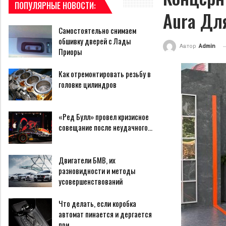
ПОПУЛЯРНЫЕ НОВОСТИ:
Aura Дл
Самостоятельно снимаем
обшивку дверей с Лады
Автор
Admin
Приоры
Как отремонтировать резьбу в
головке цилиндров
«Ред Булл» провел кризисное
совещание после неудачного…
Двигатели БМВ, их
разновидности и методы
усовершенствований
Что делать, если коробка
автомат пинается и дергается
при…