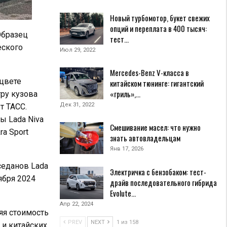
Новый турбомотор, букет свежих
опций и переплата в 400 тысяч:
Образец
тест…
еского
Июл 29, 2022
Mercedes-Benz V-класса в
цвете
китайском тюнинге: гигантский
«гриль»,…
ру кузова
Дек 31, 2022
т ТАСС.
ы Lada Niva
Смешивание масел: что нужно
ra Sport
знать автовладельцам
Янв 17, 2026
седанов Lada
Электричка с бензобаком: тест-
ября 2024
драйв последовательного гибрида
Evolute…
Апр 22, 2024
яя стоимость
PREV
NEXT
1 из 158
и китайских