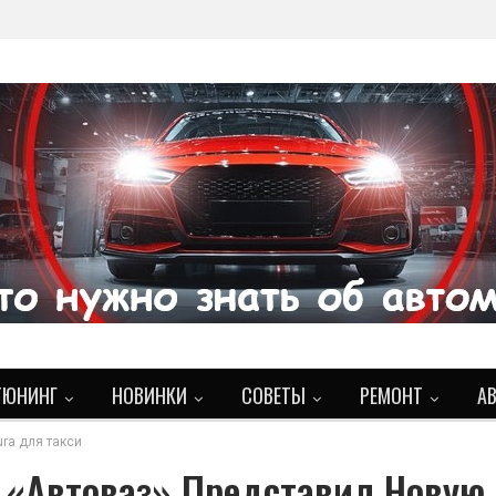
ТЮНИНГ
НОВИНКИ
СОВЕТЫ
РЕМОНТ
А
ra для такси
 «Автоваз» Представил Новую 