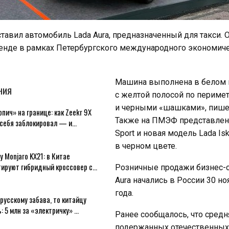
тавил автомобиль Lada Aura, предназначенный для такси. 
тенде в рамках Петербургского международного экономич
Машина выполнена в белом 
НИЯ
с желтой полосой по перимет
и черными «шашками», пише
пич» на границе: как Zeekr 9X
Также на ПМЭФ представлен
 себя заблокировал — и…
Sport и новая модель Lada Isk
в черном цвете.
y Monjaro KX21: в Китае
тируют гибридный кроссовер с…
Розничные продажи бизнес-
Aura начались в России 30 но
года.
русскому забава, то китайцу
: 5 млн за «электричку» …
Ранее сообщалось, что средн
подержанных отечественных 