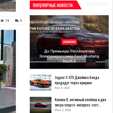
ПОПУЛЯРНЫЕ НОВОСТИ:
74
0
НОВИНКИ
До Премьеры Рассекречен
Электрокроссовер Ford Mustang
Mach-E
Jaguar C-X75 Джеймса Бонда
продадут через аукцион
Апр 4, 2022
Кнопка R, активный спойлер и два
литра спорта: экспресс-тест…
Июн 2, 2026