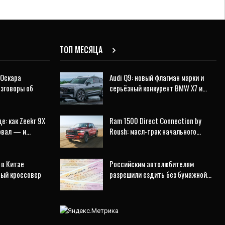
ТОП МЕСЯЦА
 Оскара
Audi Q9: новый флагман марки и
азговоры об
серьёзный конкурент BMW X7 и…
е: как Zeekr 9X
Ram 1500 Direct Connection by
ровал — и…
Roush: масл-трак начального…
 в Китае
Российским автолюбителям
ный кроссовер
разрешили ездить без бумажной…