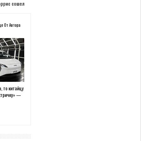
оррис сошел
ще От Автора
, то китайцу
ектричку» —