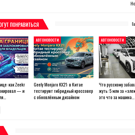
Н
Е
ОГУТ ПОНРАВИТЬСЯ
АВТОНОВОСТИ
АВТОНОВОСТИ
ице: как Zeekr
Geely Monjaro KX21: в Китае
Что русскому забава
локировал — и
тестируют гибридный кроссовер
жуть: 5 млн за «эл
для…
с обновлённым дизайном
это что за машина…