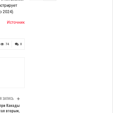
стрирует
 2024).
Источник
74
0
Я ЗАПИСЬ
‑при Канады
тал вторым,