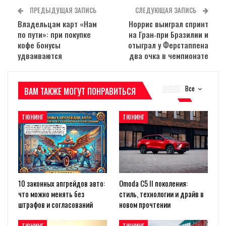
ПРЕДЫДУЩАЯ ЗАПИСЬ
СЛЕДУЮЩАЯ ЗАПИСЬ
Владельцам карт «Нам
Норрис выиграл спринт
по пути»: при покупке
на Гран‑при Бразилии и
кофе бонусы
отыграл у Ферстаппена
удваиваются
два очка в чемпионате
Все
ВАМ ТАКЖЕ МОГУТ ПОНРАВИТЬСЯ
ТЮНИНГ
ТЮНИНГ
10 законных апгрейдов авто:
Omoda C5 II поколения:
что можно менять без
стиль, технологии и драйв в
штрафов и согласований
новом прочтении
ТЮНИНГ
ТЮНИНГ