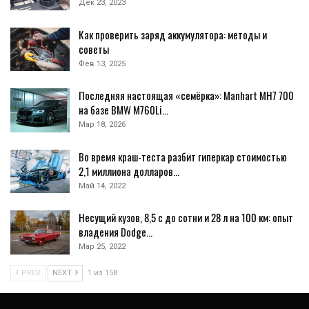
Дек 23, 2023
Как проверить заряд аккумулятора: методы и
советы
Фев 13, 2025
Последняя настоящая «семёрка»: Manhart MH7 700
на базе BMW M760Li…
Мар 18, 2026
Во время краш-теста разбит гиперкар стоимостью
2,1 миллиона долларов…
Май 14, 2022
Несущий кузов, 8,5 с до сотни и 28 л на 100 км: опыт
владения Dodge…
Мар 25, 2022
PREV
NEXT
1 из 158