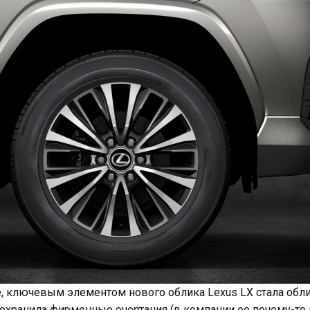
е, ключевым элементом нового облика Lexus LX стала обл
сохранила фирменные очертания (в компании ее почему-т