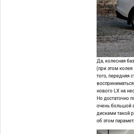
Да, колесная ба
(при этом колея
того, передняя с
восприниматься 
нового LX на не
Но достаточно п
очень большой а
дисками такой р
об этом парамет