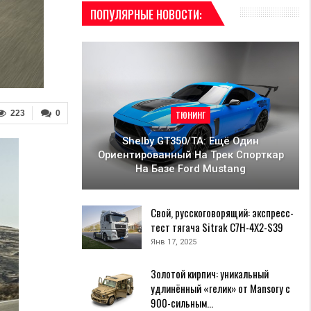
ПОПУЛЯРНЫЕ НОВОСТИ:
223
0
ТЮНИНГ
Shelby GT350/TA: Ещё Один
Ориентированный На Трек Спорткар
На Базе Ford Mustang
Свой, русскоговорящий: экспресс-
тест тягача Sitrak C7H-4X2-S39
Янв 17, 2025
Золотой кирпич: уникальный
удлинённый «гелик» от Mansory с
900-сильным…