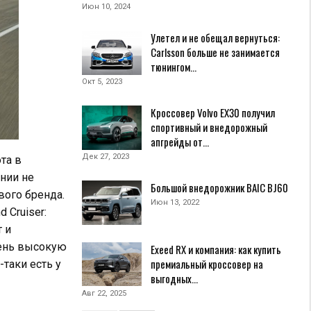
Июн 10, 2024
Улетел и не обещал вернуться:
Carlsson больше не занимается
тюнингом…
Окт 5, 2023
Кроссовер Volvo EX30 получил
спортивный и внедорожный
апгрейды от…
Дек 27, 2023
ота в
нии не
Большой внедорожник BAIC BJ60
вого бренда.
Июн 13, 2022
 Cruiser:
т и
чень высокую
Exeed RX и компания: как купить
премиальный кроссовер на
таки есть у
выгодных…
Авг 22, 2025