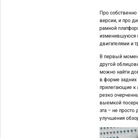
Про собственно 
версии, и про д
рамной платфор
изменившуюся в
двигателями и т
В первый момен
другой облицовк
можно найти дов
в форме задних 
прилегающие к 
резко очерченн
выемкой посере
эта – не просто
улучшения обзо