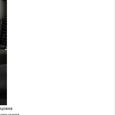
ицовка
о называют