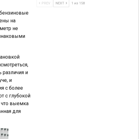
PREV
NEXT
1 из 158
о бензиновые
оены на
метр не
динаковыми
тановкой
исмотреться,
ь различия и
че, и
я с более
т с глубокой
 что выемка
анная для