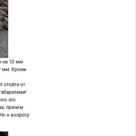
е на 10 мм
9 мм. Кроме
т отойти от
габаритами!
что это
ах, причем
Но к вопросу