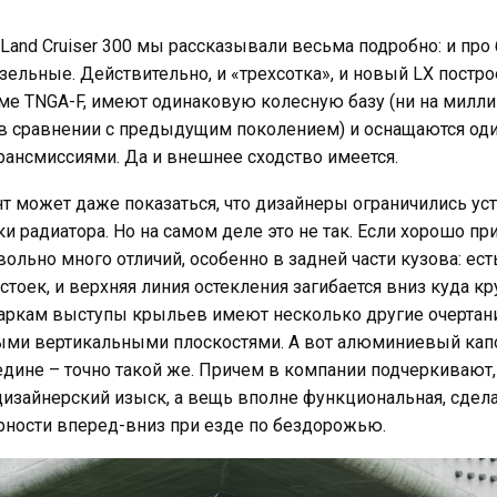
Land Cruiser 300 мы рассказывали весьма подробно: и пр
изельные. Действительно, и «трехсотка», и новый LX постр
ме TNGA-F, имеют одинаковую колесную базу (ни на милли
 сравнении с предыдущим поколением) и оснащаются о
рансмиссиями. Да и внешнее сходство имеется.
т может даже показаться, что дизайнеры ограничились ус
и радиатора. Но на самом деле это не так. Если хорошо пр
ольно много отличий, особенно в задней части кузова: ест
стоек, и верхняя линия остекления загибается вниз куда кру
аркам выступы крыльев имеют несколько другие очертани
ыми вертикальными плоскостями. А вот алюминиевый капо
дине – точно такой же. Причем в компании подчеркивают,
 дизайнерский изыск, а вещь вполне функциональная, сдел
рности вперед-вниз при езде по бездорожью.