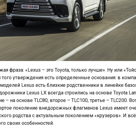
жая фраза: «Lexus – это Toyota, только лучше». Ну или «Той
я того утверждения есть определенные основания: в компа
 моделей Lexus есть близкие родственники в линейке базо
дорожники Lexus LX всегда строились на основе Toyota Land
е – на основе TLC80, второе – TLC100, третье – TLC200. Во
ертое поколение внедорожных флагманов Lexus имеет о
ского родства с актуальным поколением «крузеров». И всё-
го своих особенностей.