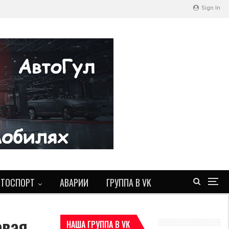
Sign In
ВТОСПОРТ
АВАРИИ
ГРУППА В VK
евая
НАША ГРУППА В VK