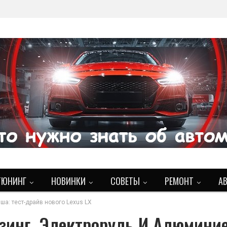
ТЮНИНГ
НОВИНКИ
СОВЕТЫ
РЕМОНТ
А
ша: тест-драйв нового Lexus LX
зинг, Электроруль И Алюмини