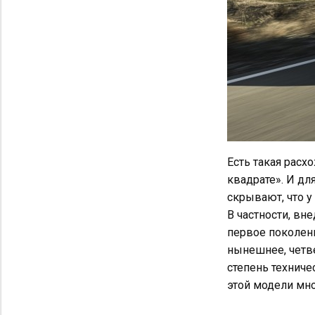
Есть такая расхо
квадрате». И дл
скрывают, что у
В частности, вне
первое поколени
нынешнее, четв
степень техниче
этой модели мно