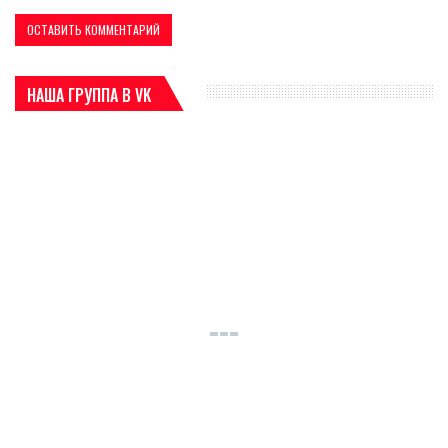
НАША ГРУППА В VK