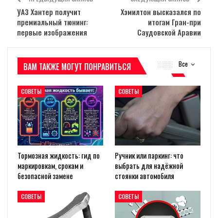
УАЗ Хантер получит
Хэмилтон высказался по
премиальный тюнинг:
итогам Гран-при
первые изображения
Саудовской Аравии
Все
ВАМ ТАКЖЕ МОГУТ ПОНРАВИТЬСЯ
СОВЕТЫ
СОВЕТЫ
Тормозная жидкость: гид по
Ручник или паркинг: что
маркировкам, срокам и
выбрать для надёжной
безопасной замене
стоянки автомобиля
СОВЕТЫ
СОВЕТЫ