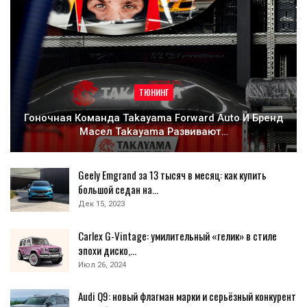
ТЮНИНГ
Гоночная Команда Takayama Forward Auto И Бренд
Масел Takayama Развивают…
Geely Emgrand за 13 тысяч в месяц: как купить
большой седан на…
Дек 15, 2023
Carlex G-Vintage: умилительный «гелик» в стиле
эпохи диско,…
Июл 26, 2024
Audi Q9: новый флагман марки и серьёзный конкурент