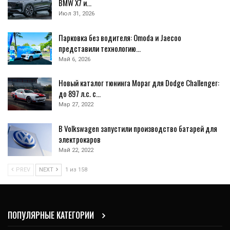
BMW X7 и…
Июл 31, 2026
Парковка без водителя: Omoda и Jaecoo
представили технологию…
Май 6, 2026
Новый каталог тюнинга Mopar для Dodge Challenger:
до 897 л.с. с…
Мар 27, 2022
В Volkswagen запустили производство батарей для
электрокаров
Май 22, 2022
PREV
NEXT
1 из 158
ПОПУЛЯРНЫЕ КАТЕГОРИИ