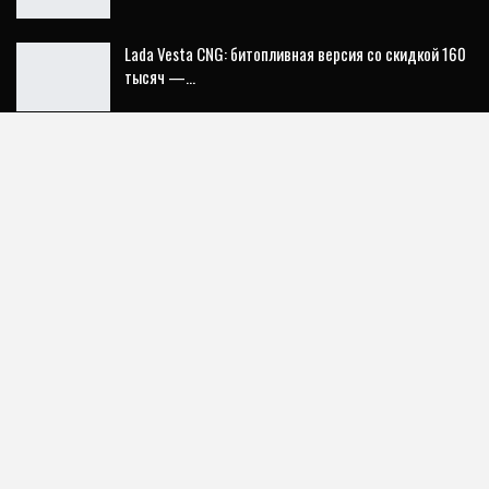
Lada Vesta CNG: битопливная версия со скидкой 160
тысяч —…
Что изменилось для водителей в России с 1 августа
2026 года:…
ГЛАВНАЯ
НОВИНКИ
АВТОНОВОСТИ
СОВЕТЫ
ТЕСТ ДРАЙВЫ
АВТОСПОРТ
РЕМОНТ
ТЮНИНГ