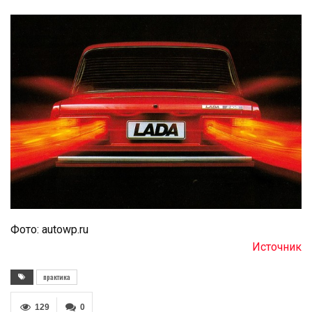
Фото: autowp.ru
Источник
практика
129
0