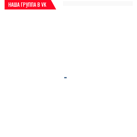
НАША ГРУППА В VK