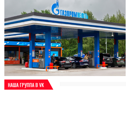
НАША ГРУППА В VK