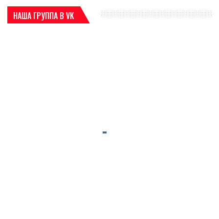
НАША ГРУППА В VK