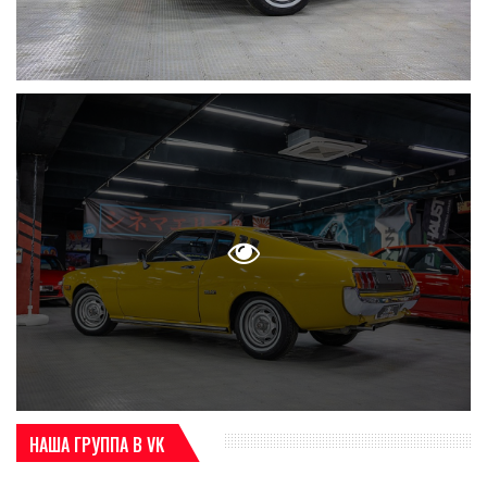
НАША ГРУППА В VK