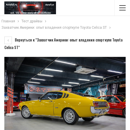
Главная
Тест драйвы
Захватчик Америки: опыт владения спорткупе Toyota Celica ST
Вернуться к "Захватчик Америки: опыт владения спорткупе Toyota
Celica ST"