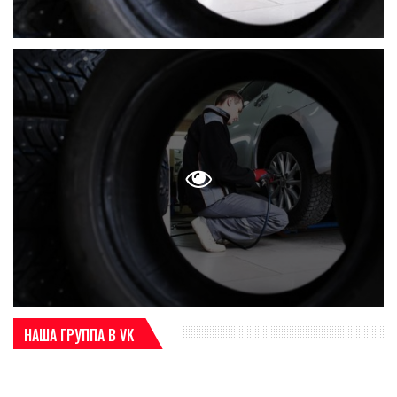
НАША ГРУППА В VK