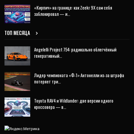
«Кирпич» на границе: как Zeekr 9X сам себя
заблокировал — и…
ТОП МЕСЯЦА
Angelelli Project 754: радикально облегчённый
генеративный…
Лидер чемпионата «Ф‑1» Антонелли из‑за штрафа
потеряет три…
Toyota RAV4 и Wildlander: две версии одного
кроссовера — в…