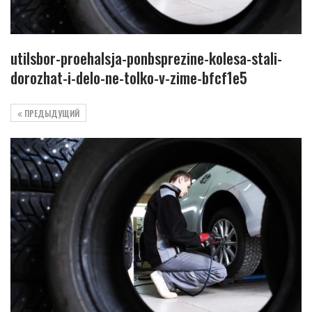
utilsbor-proehalsja-ponbsprezine-kolesa-stali-
dorozhat-i-delo-ne-tolko-v-zime-bfcf1e5
ПРЕДЫДУЩИЙ