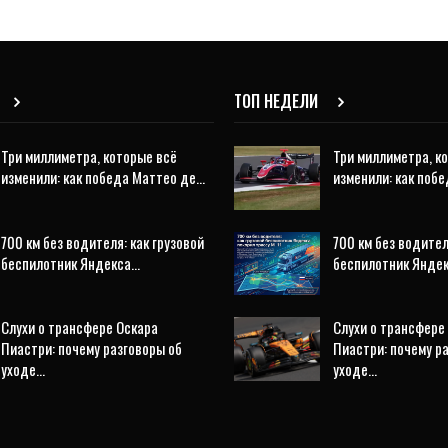
ТОП НЕДЕЛИ
Три миллиметра, которые всё
Три миллиметра, к
изменили: как победа Маттео де…
изменили: как поб
700 км без водителя: как грузовой
700 км без водител
беспилотник Яндекса…
беспилотник Янде
Слухи о трансфере Оскара
Слухи о трансфере
Пиастри: почему разговоры об
Пиастри: почему р
уходе…
уходе…