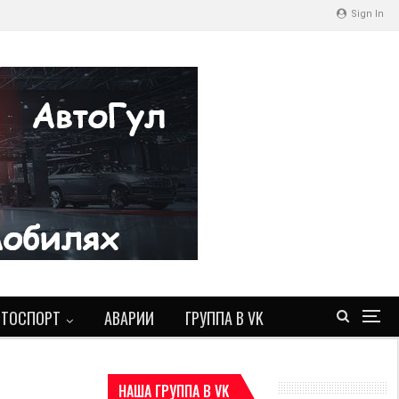
Sign In
ВТОСПОРТ
АВАРИИ
ГРУППА В VK
НАША ГРУППА В VK