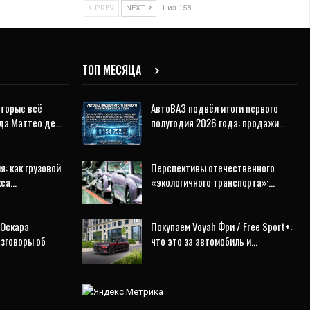
PREV
NEXT
1 из 158
ТОП МЕСЯЦА
оторые всё
АвтоВАЗ подвёл итоги первого
еда Маттео де…
полугодия 2026 года: продажи…
я: как грузовой
Перспективы отечественного
кса…
«экологичного транспорта»:…
 Оскара
Покупаем Voyah Фри / Free Sport+:
азговоры об
что это за автомобиль и…