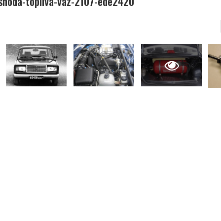
shoda-topliva-vaz-2107-ede2420