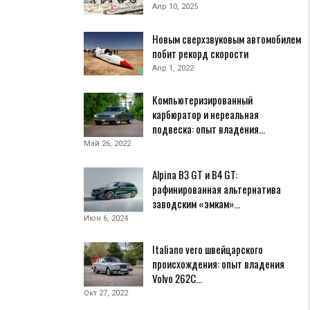
Апр 10, 2025
Новым сверхзвуковым автомобилем
побит рекорд скорости
Апр 1, 2022
Компьютеризированный
карбюратор и нереальная
подвеска: опыт владения…
Май 26, 2022
Alpina B3 GT и B4 GT:
рафинированная альтернатива
заводским «эмкам»…
Июн 6, 2024
Italiano vero швейцарского
происхождения: опыт владения
Volvo 262С…
Окт 27, 2022