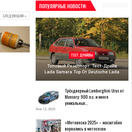
ПОПУЛЯРНЫЕ НОВОСТИ:
СЛЕДУЮЩИЙ
ТЕСТ ДРАЙВЫ
Топовый Реэкспорт: Тест-Драйв
Lada Samara Top От Deutsche Lada
Трёхдверный Lamborghini Urus от
Mansory: 900 л.с. и много
уникальных…
Янв 12, 2023
«Мотовесна 2025» – масштабно
ворвались в мотосезон