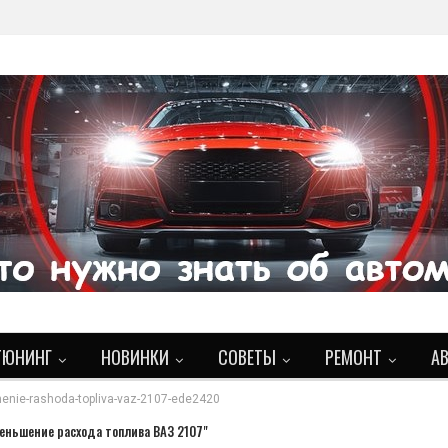
ТЮНИНГ
НОВИНКИ
СОВЕТЫ
РЕМОНТ
А
nie-rashoda-topliva-vaz-2107-ede2420
еньшение расхода топлива ВАЗ 2107"