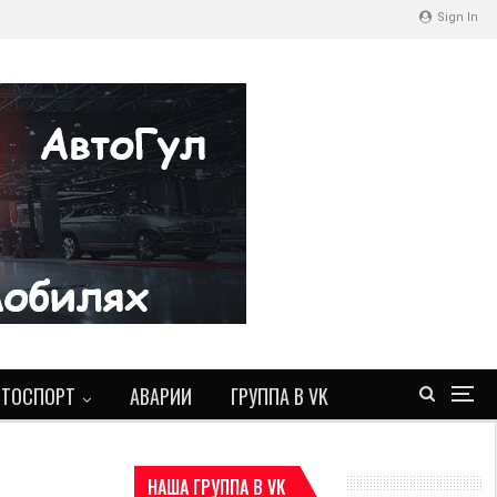
Sign In
ВТОСПОРТ
АВАРИИ
ГРУППА В VK
НАША ГРУППА В VK