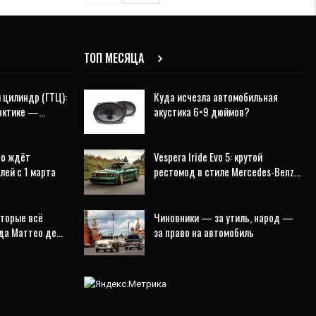
ТОП МЕСЯЦА
 цилиндр (ГТЦ):
Куда исчезла автомобильная
рактике —…
акустика 6×9 дюймов?
то ждёт
Vespera Iride Evo 5: крутой
лей с 1 марта
рестомод в стиле Mercedes-Benz…
оторые всё
Чиновники — за утиль, народ —
еда Маттео де…
за право на автомобиль