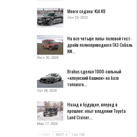
Много седана: KIA K9
Сен 23, 2022
На все четыре лапы: полевой тест-
драйв полноприводного ГАЗ Соболь
NN…
Июл 30, 2024
Brabus сделал 1000-сильный
«клоунский башмак» на базе
топового…
Окт 28, 2024
Назад в будущее, вперед в
прошлое: опыт владения Toyota
Land Cruiser…
Мар 17, 2026
PREV
NEXT
1 из 158