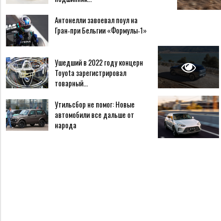
Антонелли завоевал поул на
Гран‑при Бельгии «Формулы‑1»
Ушедший в 2022 году концерн
Toyota зарегистрировал
товарный…
Утильсбор не помог: Новые
автомобили все дальше от
народа