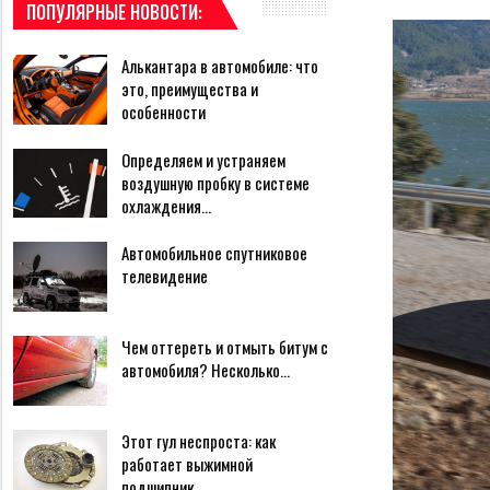
ПОПУЛЯРНЫЕ НОВОСТИ:
Алькантара в автомобиле: что
это, преимущества и
особенности
Определяем и устраняем
воздушную пробку в системе
охлаждения…
Автомобильное спутниковое
телевидение
Чем оттереть и отмыть битум с
автомобиля? Несколько…
Этот гул неспроста: как
работает выжимной
подшипник…