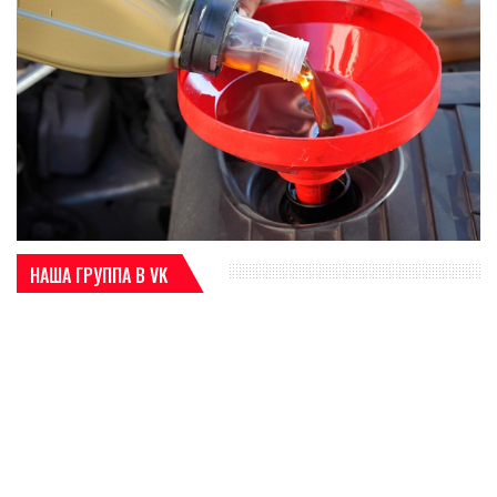
НАША ГРУППА В VK