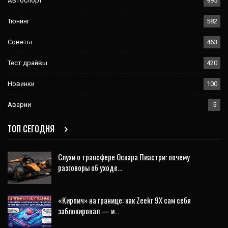
Автоспорт
995
Тюнинг
582
Советы
463
Тест драйвы
420
Новинки
100
Аварии
5
ТОП СЕГОДНЯ
Слухи о трансфере Оскара Пиастри: почему
разговоры об уходе…
«Кирпич» на границе: как Zeekr 9X сам себя
заблокировал — и…