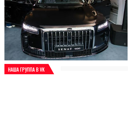
НАША ГРУППА В VK