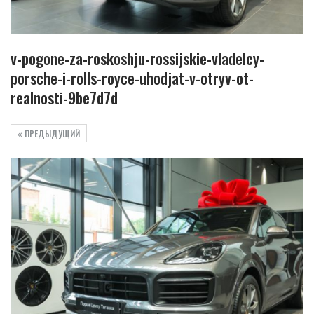
v-pogone-za-roskoshju-rossijskie-vladelcy-
porsche-i-rolls-royce-uhodjat-v-otryv-ot-
realnosti-9be7d7d
ПРЕДЫДУЩИЙ