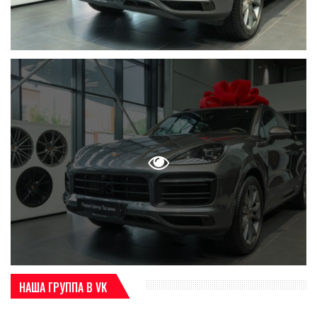
НАША ГРУППА В VK