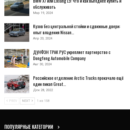
BMW X7 или Lixiang L9: что и как выгоднее купить и
обслуживать
Мар 19, 2024
Кузов без центральной стойки и сдвижные двери:
опыт владения Nissan…
Апр 20, 2024
ДУНФЭН ТРАК РУС укрепляет партнерство с
Dongfeng Automobile Company
Авг 30, 2024
Российское отделение Arctic Trucks прокачало ещё
один пикап Great…
Дек 28, 2022
PREV
NEXT
1 из 158
ПОПУЛЯРНЫЕ КАТЕГОРИИ