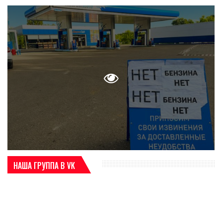
НАША ГРУППА В VK