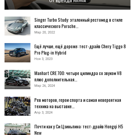
От Бренда Ritmix
Singer Turbo Study: эталонный рестомод в стиле
классического Porsche…
Мар 20, 2022
Ещё лучше, ещё дороже: тест-драйв Chery Тiggo 8
Pro Plug-in Hybrid
Ноя 3, 2023
Manhart CRE 700: четыре цилиндра со звуком V8
плюс дополнительная…
Мар 26, 2024
Рев моторов, герои спорта и самая невероятная
техника на выставке…
Апр 3, 2024
Почти как у Си Цзиньпина: тест-драйв Hongqi H5
New