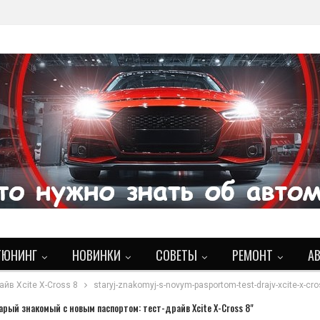
ТЮНИНГ
НОВИНКИ
СОВЕТЫ
РЕМОНТ
А
йв Xcite X-Cross 8
staryj-znakomyj-s-novym-pasportom-test-drajv-xcite-x-cr
арый знакомый с новым паспортом: тест-драйв Xcite X-Cross 8"