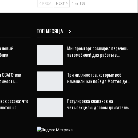
PREV
NEXT
1 из 158
ТОП МЕСЯЦА
к новый
Минпромторг расширил перечень
блик
автомобилей для работы в…
 ОСАГО: как
Три миллиметра, которые всё
тоимость…
изменили: как победа Маттео де…
ок сезона: что
Регулировка клапанов на
илотов на…
четырёхцилиндровом двигателе:…