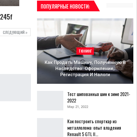
ПОПУЛЯРНЫЕ НОВОСТИ:
5245f
СЛЕДУЮЩИЙ
ТЮНИНГ
Как Продать Машину, Полученную В
Наследство: Оформление,
Регистрация И Налоги
Тест шипованных шин к зиме 2021-
2022
Мар 21, 2022
Как построить спорткар из
металлолома: опыт владения
Renault 5 GTL II…