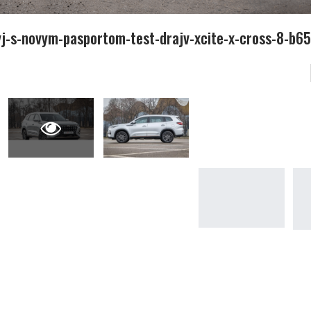
j-s-novym-pasportom-test-drajv-xcite-x-cross-8-b6