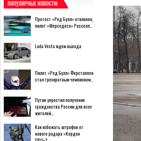
ПОПУЛЯРНЫЕ НОВОСТИ:
Протест «Ред Булл» отклонен,
пилот «Мерседеса» Расселл…
Lada Vesta ждем выхода
Пилот «Ред Булл» Ферстаппен
стал трехкратным чемпионом…
Путин упростил получение
гражданства России для всех
жителей…
Как избежать штрафов от
нового радара «Кордон
ПРО»?…