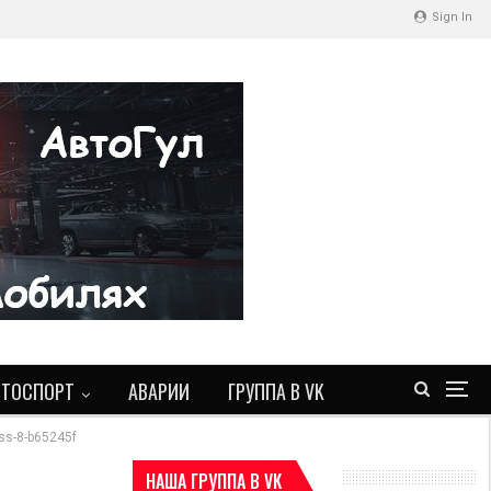
Sign In
ВТОСПОРТ
АВАРИИ
ГРУППА В VK
oss-8-b65245f
НАША ГРУППА В VK