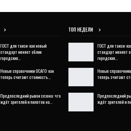
ТОП НЕДЕЛИ
ГОСТ для такси: как новый
ГОСТ для такси: ка
стандарт меняет облик
стандарт меняет о
городских…
городских…
Новые справочники ОСАГО: как
Новые справочники
теперь считают стоимость…
теперь считают с
Предпоследний рывок сезона: что
Предпоследний рыв
ждёт зрителей и пилотов на…
ждёт зрителей и п