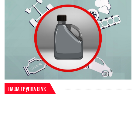
НАША ГРУППА В VK