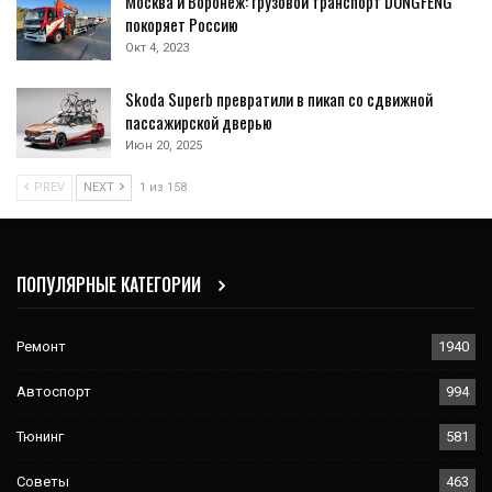
Москва и Воронеж: грузовой транспорт DONGFENG
покоряет Россию
Окт 4, 2023
Skoda Superb превратили в пикап со сдвижной
пассажирской дверью
Июн 20, 2025
PREV
NEXT
1 из 158
ПОПУЛЯРНЫЕ КАТЕГОРИИ
Ремонт
1940
Автоспорт
994
Тюнинг
581
Советы
463