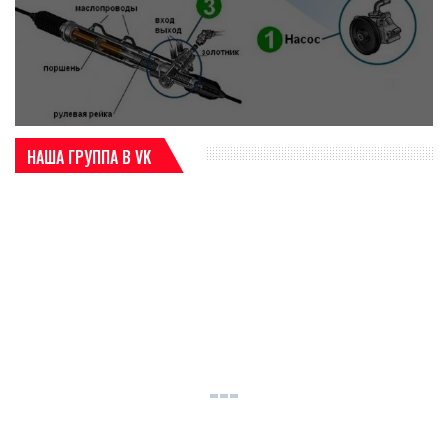
НАША ГРУППА В VK