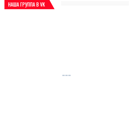
НАША ГРУППА В VK