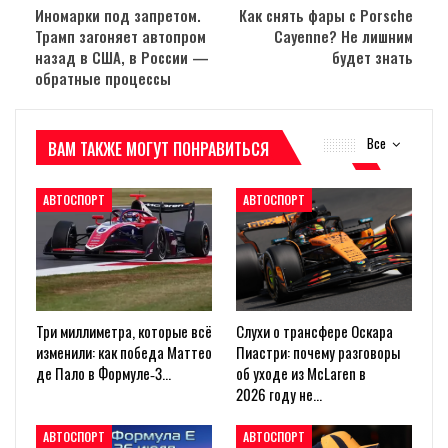
Иномарки под запретом.
Как снять фары с Porsche
Трамп загоняет автопром
Cayenne? Не лишним
назад в США, в России —
будет знать
обратные процессы
Все
ВАМ ТАКЖЕ МОГУТ ПОНРАВИТЬСЯ
АВТОСПОРТ
АВТОСПОРТ
Три миллиметра, которые всё
Слухи о трансфере Оскара
изменили: как победа Маттео
Пиастри: почему разговоры
де Пало в Формуле‑3…
об уходе из McLaren в
2026 году не…
АВТОСПОРТ
АВТОСПОРТ