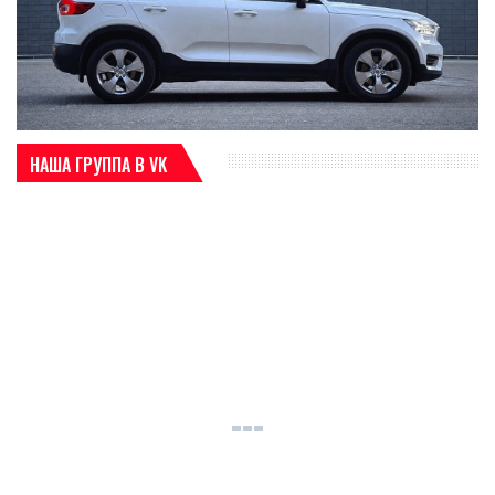
НАША ГРУППА В VK