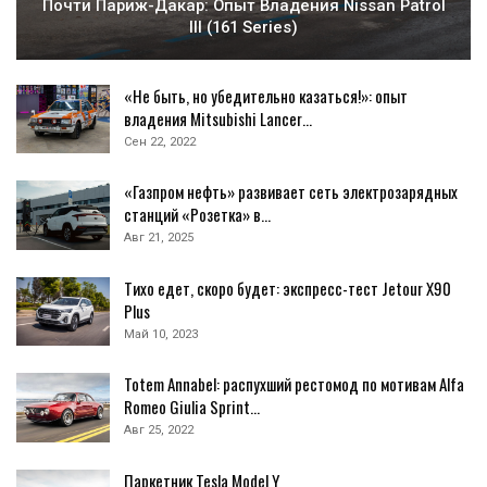
Почти Париж-Дакар: Опыт Владения Nissan Patrol
III (161 Series)
«Не быть, но убедительно казаться!»: опыт
владения Mitsubishi Lancer…
Сен 22, 2022
«Газпром нефть» развивает сеть электрозарядных
станций «Розетка» в…
Авг 21, 2025
Тихо едет, скоро будет: экспресс-тест Jetour X90
Plus
Май 10, 2023
Totem Annabel: распухший рестомод по мотивам Alfa
Romeo Giulia Sprint…
Авг 25, 2022
Паркетник Tesla Model Y