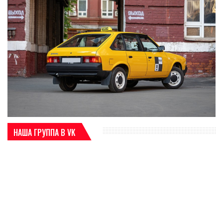
НАША ГРУППА В VK