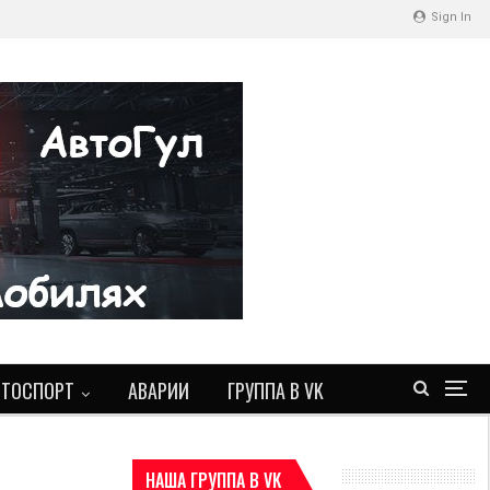
Sign In
ВТОСПОРТ
АВАРИИ
ГРУППА В VK
НАША ГРУППА В VK