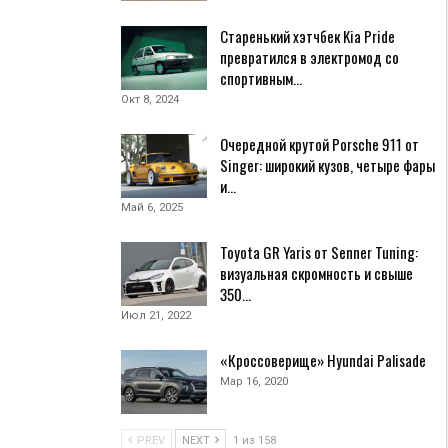
Старенький хэтчбек Kia Pride
превратился в электромод со
спортивным…
Окт 8, 2024
Очередной крутой Porsche 911 от
Singer: широкий кузов, четыре фары
и…
Май 6, 2025
Toyota GR Yaris от Senner Tuning:
визуальная скромность и свыше
350…
Июл 21, 2022
«Кроссоверище» Hyundai Palisade
Мар 16, 2020
PREV
NEXT
1 из 158