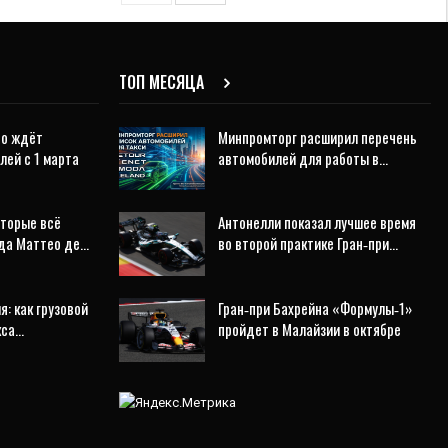
ТОП МЕСЯЦА
то ждёт
Минпромторг расширил перечень
лей с 1 марта
автомобилей для работы в…
оторые всё
Антонелли показал лучшее время
еда Маттео де…
во второй практике Гран‑при…
я: как грузовой
Гран‑при Бахрейна «Формулы‑1»
кса…
пройдет в Малайзии в октябре