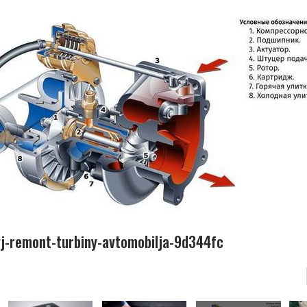
j-remont-turbiny-avtomobilja-9d344fc