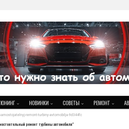
ТЮНИНГ
НОВИНКИ
СОВЕТЫ
РЕМОНТ
А
samostojatelnyj-remont-turbiny-avtomobilja-9d344fc
амостоятельный ремонт турбины автомобиля"