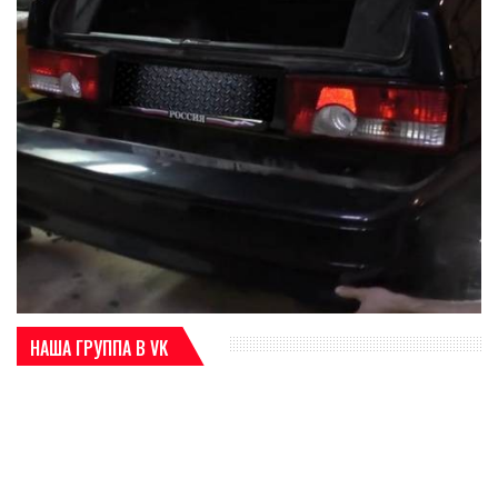
НАША ГРУППА В VK