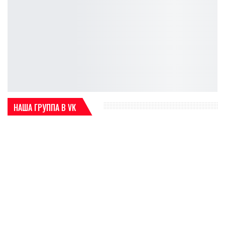
НАША ГРУППА В VK