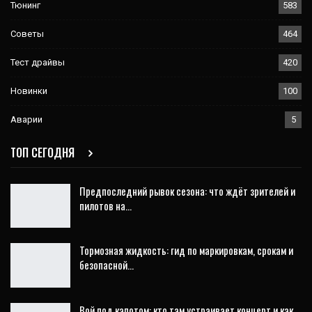
Тюнинг
583
Советы
464
Тест драйвы
420
Новинки
100
Аварии
5
ТОП СЕГОДНЯ
Предпоследний рывок сезона: что ждёт зрителей и
пилотов на…
Тормозная жидкость: гид по маркировкам, срокам и
безопасной…
Вой под капотом: кто там устраивает концерт и как