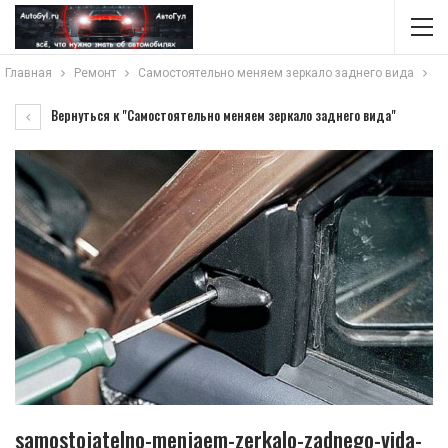
Главная
Ремонт
Самостоятельно меняем зеркало заднего вида
Вернуться к "Самостоятельно меняем зеркало заднего вида"
samostojatelno-menjaem-zerkalo-zadnego-vida-