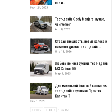
они и…
Июн 24, 2023
Тест-драйв Geely Monjaro: лучше,
чем Volvo?
Апр 8, 2023
Старая внешность, новые колёса и
никакого дизеля: тест-драйв…
Янв 13, 2026
Любовь по инструкции: тест-драйв
ГАЗ Соболь NN
Мар 4, 2023
Для маленькой большой компании:
тест-драйв грузовика Промтех
Капитан Т
Сен 1, 2023
PREV
NEXT
1 из 158