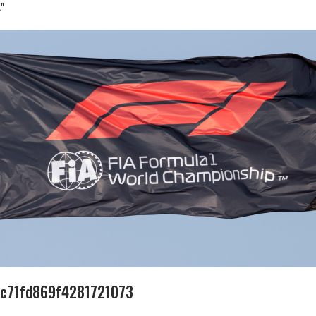
"
3c71fd869f4281721073