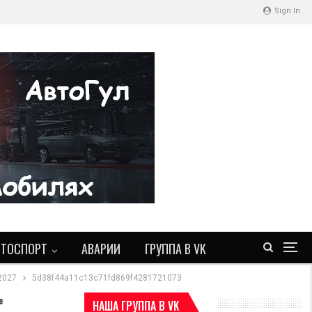
Sign In
ВТОСПОРТ
АВАРИИ
ГРУППА В VK
2027
5d38f44a11c13c71fd869f4281721073
е
НАША ГРУППА В VK