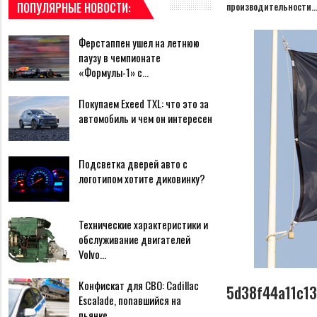
ПОПУЛЯРНЫЕ НОВОСТИ:
производительности…
Ферстаппен ушел на летнюю
паузу в чемпионате
«Формулы-1» с…
Покупаем Exeed TXL: что это за
автомобиль и чем он интересен
Подсветка дверей авто с
логотипом хотите диковинку?
Технические характеристики и
обслуживание двигателей
Volvo…
Конфискат для СВО: Cadillac
5d38f44a11c1
Escalade, попавшийся на
пьянке,…