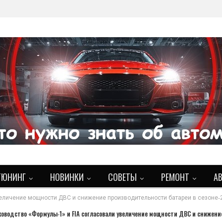
ТЮНИНГ
НОВИНКИ
СОВЕТЫ
РЕМОНТ
А
величение мощности ДВС и снижение производительности батареи в сезоне‑
ководство «Формулы‑1» и FIA согласовали увеличение мощности ДВС и снижени