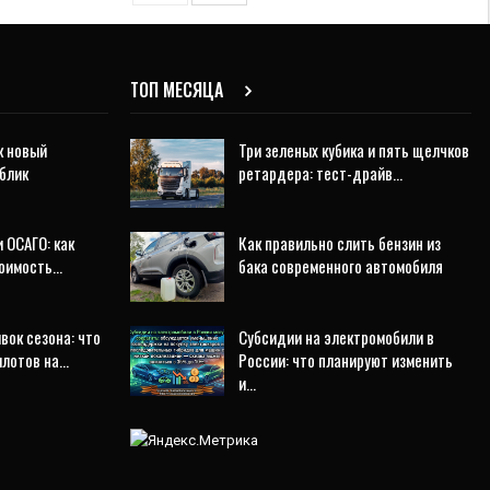
ТОП МЕСЯЦА
к новый
Три зеленых кубика и пять щелчков
блик
ретардера: тест-драйв…
 ОСАГО: как
Как правильно слить бензин из
тоимость…
бака современного автомобиля
ок сезона: что
Субсидии на электромобили в
илотов на…
России: что планируют изменить
и…