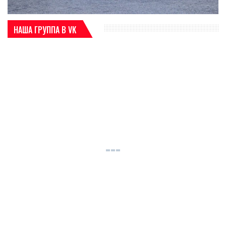
НАША ГРУППА В VK