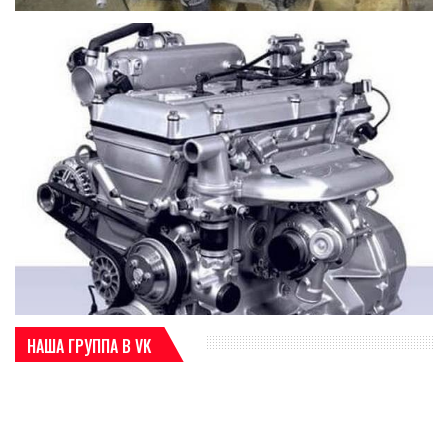
НАША ГРУППА В VK