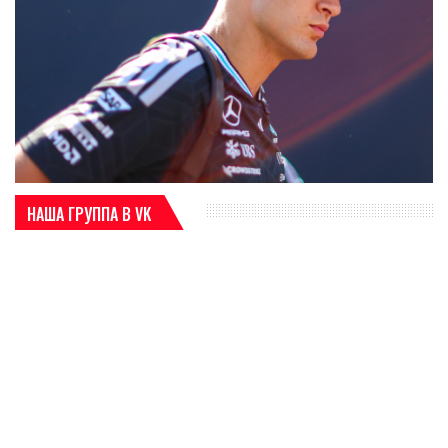
НАША ГРУППА В VK