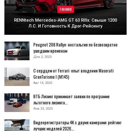
ТЮНИНГ
RENNtech Mercedes-AMG GT 63 RIIIx: Свыше 1200
Л.с. И Готовность К Дрэг-Рейсингу
Peugeot 208 Rallye: ностальгия по безвозвратно
ушедшим временам
Дек 2, 2023
С сердцем от Ferrari: опыт владения Maserati
GranTurismo I (М145)
Авг 14, 2025
ВТБ Лизинг принимает заявки по программе
льготного лизинга…
Янв 23, 2025
Видеорегистраторы 4K с двумя камерами: рейтинг
лучших моделей 2026…