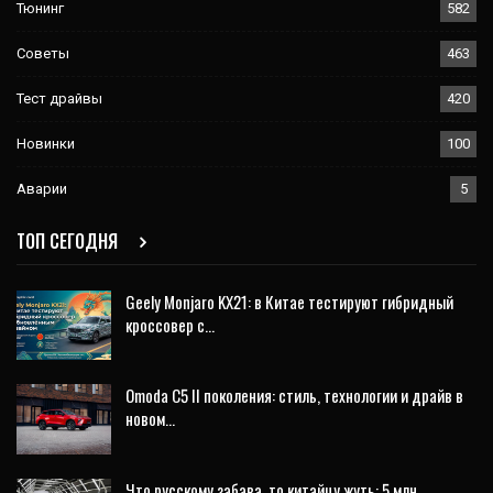
Тюнинг
582
Советы
463
Тест драйвы
420
Новинки
100
Аварии
5
ТОП СЕГОДНЯ
Geely Monjaro KX21: в Китае тестируют гибридный
кроссовер с…
Omoda C5 II поколения: стиль, технологии и драйв в
новом…
Что русскому забава, то китайцу жуть: 5 млн