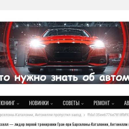
ТЮНИНГ
НОВИНКИ
СОВЕТЫ
РЕМОНТ
А
арселоны‑Каталонии, Антонелли пропустил заезд
ffda135ee6776e7818fbf9
сселл — лидер первой тренировки Гран‑при Барселоны‑Каталонии, Антонелли 