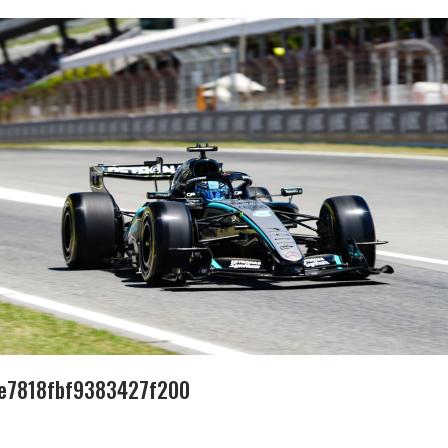
6e7818fbf9383427f200