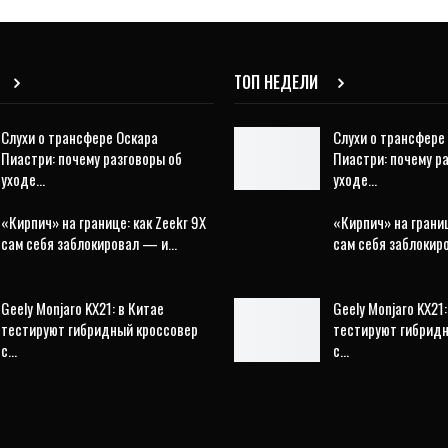
ТОП НЕДЕЛИ
Слухи о трансфере Оскара
Слухи о трансфере
Пиастри: почему разговоры об
Пиастри: почему р
уходе…
уходе…
«Кирпич» на границе: как Zeekr 9X
«Кирпич» на границ
сам себя заблокировал — и…
сам себя заблоки
Geely Monjaro KX21: в Китае
Geely Monjaro KX21:
тестируют гибридный кроссовер
тестируют гибрид
с…
с…