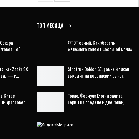
ТОП МЕСЯЦА
 Оскара
ФТОТ самый. Как уберечь
азговоры об
железного коня от «ослиной мочи»
е: как Zeekr 9X
Sinotruk Bolden S7: рамный пикап
ровал — и…
выходит на российский рынок…
 в Китае
Токио, Формула E: огни залива,
ный кроссовер
нервы на пределе и две гонки,…