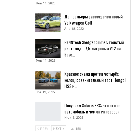
Фев 11, 2025
До премьеры рассекречен новый
Volkswagen Golf
Апр 18, 2022
RENNtech Sledgehammer: толстый
рестомод с 7,5-литровым V12 на
базе…
Фев 11, 2026
Красное знамя против четырёх
колец: сравнительный тест Hongqi
HS3 и…
Ноя 19, 2025
Покупаем Solaris KRX: что это за
автомобиль и чем он интересен
Июл 6, 2026
PREV
NEXT
1 из 158