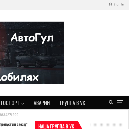
Sign In
ВТОСПОРТ
АВАРИИ
ГРУППА В VK
383427f200
пропустил заезд"
НАША ГРУППА В VK