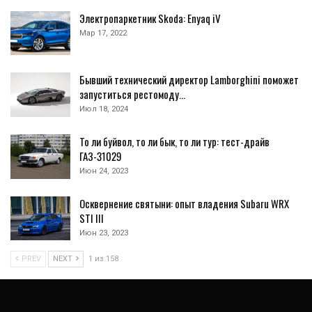
Электропаркетник Skoda: Enyaq iV
Мар 17, 2022
Бывший технический директор Lamborghini поможет
запуститься рестомоду…
Июл 18, 2024
То ли буйвол, то ли бык, то ли тур: тест-драйв
ГАЗ-31029
Июн 24, 2023
Осквернение святыни: опыт владения Subaru WRX
STI III
Июн 23, 2023
PREV
NEXT
1 из 158