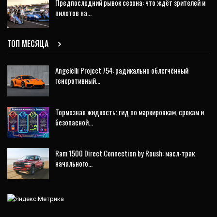
Предпоследний рывок сезона: что ждёт зрителей и
пилотов на…
ТОП МЕСЯЦА
Angelelli Project 754: радикально облегчённый
генеративный…
Тормозная жидкость: гид по маркировкам, срокам и
безопасной…
Ram 1500 Direct Connection by Roush: масл-трак
начального…