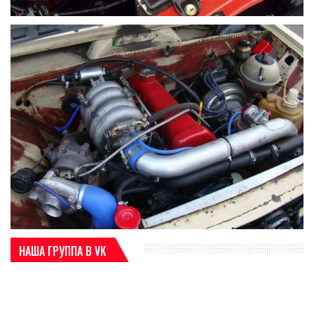
НАША ГРУППА В VK