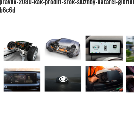
-pravilo-2080-kak-prodlit-srok-sluzhby-batarei-gibri
3b6c6d