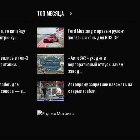
ТОП МЕСЯЦА
а, то китайцу
Ford Mustang с правым рулем:
ектричку» …
железный конь для RDS GP
рвались в топ‑3
«АвтоВАЗ» уходит в
британии:…
корпоративный отпуск: зачем
завод…
ander: две
Автопрому запретили наезжать на
оссовера — в…
старые грабли