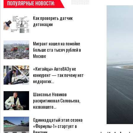
ПОПУЛЯРНЫЕ НОВОСТИ:
Как проверить датчик
детонации
Мигрант нашел на помойке
больше ста тысяч рублей в
Москве
«Китайцы» АвтоВАЗу не
конкурент — так почему нет
недорогих…
Шансонье Новиков
раскритиковал Соловьева,
назвавшего…
Одиннадцатый этап сезона
«Формулы-1» стартует в
Венгрии