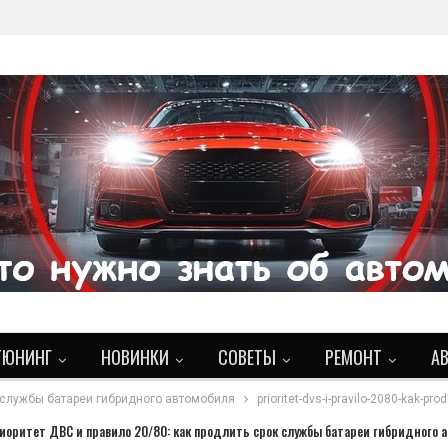
ТЮНИНГ
НОВИНКИ
СОВЕТЫ
РЕМОНТ
А
к службы батареи гибридного автомобиля
prioritet-dvs-i-pravilo-2080-kak-pr
иоритет ДВС и правило 20/80: как продлить срок службы батареи гибридного 