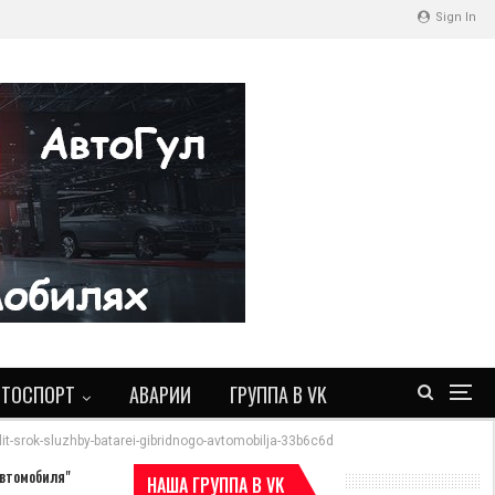
Sign In
ВТОСПОРТ
АВАРИИ
ГРУППА В VK
odlit-srok-sluzhby-batarei-gibridnogo-avtomobilja-33b6c6d
автомобиля"
НАША ГРУППА В VK