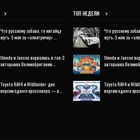
ТОП НЕДЕЛИ
Что русскому забава, то китайцу
Что русскому забав
жуть: 5 млн за «электричку» …
жуть: 5 млн за «эл
Omoda и Jaecoo ворвались в топ‑3
Omoda и Jaecoo во
авторынка Великобритании:…
авторынка Велико
Toyota RAV4 и Wildlander: две
Toyota RAV4 и Wildl
версии одного кроссовера — в…
версии одного кр