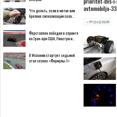
prioritet-dvs-i
avtomobilja-3
Что делать, если в метке или
брелоке сигнализации села…
ПРЕДЫДУЩИЙ
Ферстаппен победил в спринте
на Гран‑при США, Пиастри и…
В Испании стартует седьмой
этап сезона «Формулы-1»