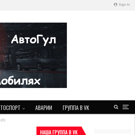
Sign In
ВТОСПОРТ
АВАРИИ
ГРУППА В VK
5cfc
НАША ГРУППА В VK