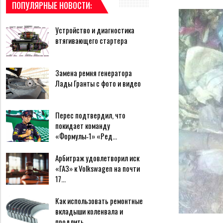
ПОПУЛЯРНЫЕ НОВОСТИ:
Устройство и диагностика
втягивающего стартера
Замена ремня генератора
Лады Гранты с фото и видео
Перес подтвердил, что
покидает команду
«Формулы‑1» «Ред…
Арбитраж удовлетворил иск
«ГАЗ» к Volkswagen на почти
17…
Как использовать ремонтные
вкладыши коленвала и
продлить…