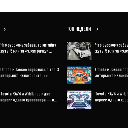
ТОП НЕДЕЛИ
Что русскому забава, то китайцу
Что русскому забав
жуть: 5 млн за «электричку» …
жуть: 5 млн за «эл
Omoda и Jaecoo ворвались в топ‑3
Omoda и Jaecoo во
авторынка Великобритании:…
авторынка Велико
Toyota RAV4 и Wildlander: две
Toyota RAV4 и Wildl
версии одного кроссовера — в…
версии одного кр