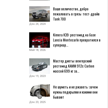
Ваше величество, добро
пожаловать в грязь: тест-драйв
Tank 700
Дек 24, 2024
Kimera K39: рестомод на базе
Lancia Montecarlo превратился в
суперкар…
Май 18, 2026
Мастер диеты: венгерский
рестомод KAMM 912c Carbon
массой 699 кг за…
Дек 19, 2023
Не шуметь и не ржаветь: зачем
нужны подкрылки и какими они
бывают
Дек 23, 2025