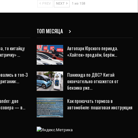
PREV
NEXT
1 из 158
ТОП МЕСЯЦА
а, то китайцу
Автопарк Юрского периода.
ектричку» …
«Хайтек» продаём, берём…
рвались в топ‑3
Панихида по ДВС? Китай
британии:…
окончательно откажется от
бензина уже…
ander: две
Как прокачать тормоза в
оссовера — в…
автомобиле: пошаговая инструкция