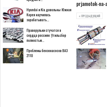
prjamotok-na-a
Hyundai и Kia довольны: Южная
Корея научилась
ПРЕДЫДУЩИЙ
зарабатывать…
Праворульки стучатся в
сердца россиян: Утильсбор
полностью…
Проблемы бензонасосов ВАЗ
2110