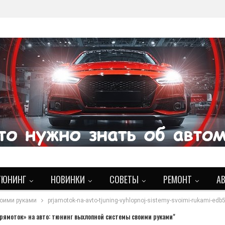
ТЮНИНГ
НОВИНКИ
СОВЕТЫ
РЕМОНТ
А
воими руками
prjamotok-na-avto-tjuning-vyhlopnoj-sistemy-svoimi-rukami-edb
рямоток» на авто: тюнинг выхлопной системы своими руками"