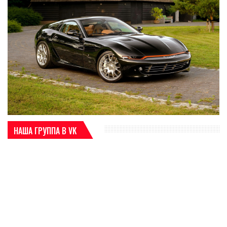
НАША ГРУППА В VK