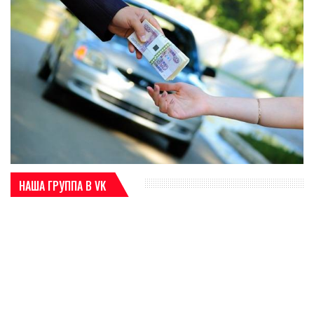
НАША ГРУППА В VK