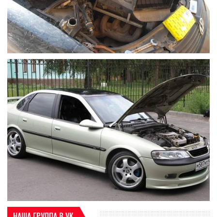
НАША ГРУППА В VK