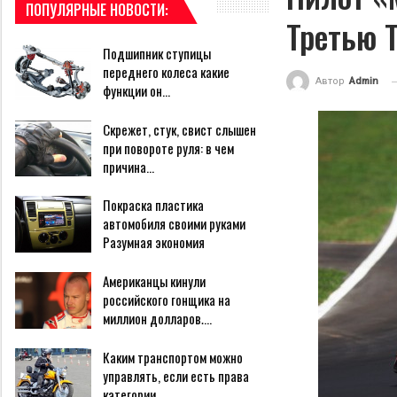
ПОПУЛЯРНЫЕ НОВОСТИ:
Третью 
Подшипник ступицы
переднего колеса какие
Автор
Admin
функции он…
Скрежет, стук, свист слышен
при повороте руля: в чем
причина…
Покраска пластика
автомобиля своими руками
Разумная экономия
Американцы кинули
российского гонщика на
миллион долларов.…
Каким транспортом можно
управлять, если есть права
категории…