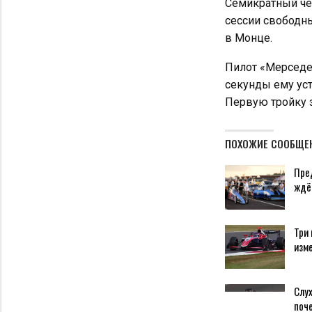
Семикратный че
сессии свободны
в Монце.
Пилот «Мерседес
секунды ему ус
Первую тройку з
ПОХОЖИЕ СООБЩЕ
Пре
ждё
Три 
изм
Слух
поч