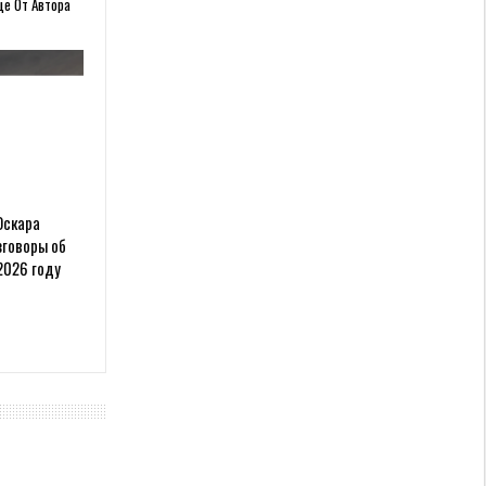
ще От Автора
Оскара
зговоры об
2026 году