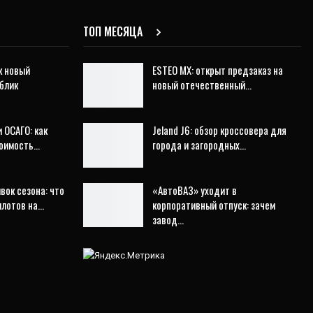
ТОП МЕСЯЦА
к новый
ESTEO MX: открыт предзаказ на
блик
новый отечественный…
 ОСАГО: как
Jeland J6: обзор кроссовера для
тоимость…
города и загородных…
ок сезона: что
«АвтоВАЗ» уходит в
илотов на…
корпоративный отпуск: зачем
завод…