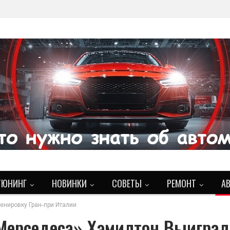
ТЮНИНГ
НОВИНКИ
СОВЕТЫ
РЕМОНТ
А
енировку Гран‑при Италии
Мерседеса» Хэмилтон Выиграл