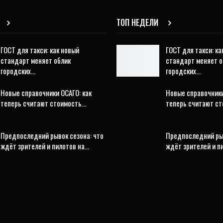
ТОП НЕДЕЛИ
ГОСТ для такси: как новый
ГОСТ для такси: ка
стандарт меняет облик
стандарт меняет о
городских…
городских…
Новые справочники ОСАГО: как
Новые справочники
теперь считают стоимость…
теперь считают с
Предпоследний рывок сезона: что
Предпоследний рыв
ждёт зрителей и пилотов на…
ждёт зрителей и п