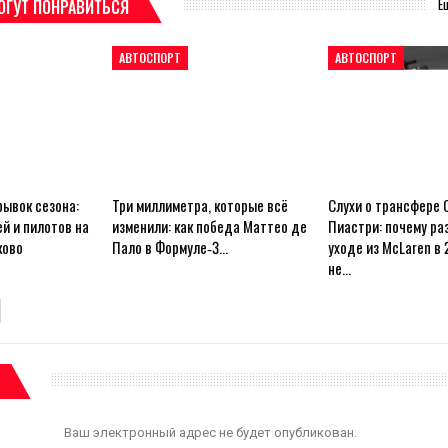
Е
ОГУТ ПОНРАВИТЬСЯ
АВТОСПОРТ
АВТОСПОРТ
ывок сезона:
Три миллиметра, которые всё
Слухи о трансфере 
й и пилотов на
изменили: как победа Маттео де
Пиастри: почему ра
ково
Пало в Формуле‑3…
уходе из McLaren в 
не…
Ваш электронный адрес не будет опубликован.