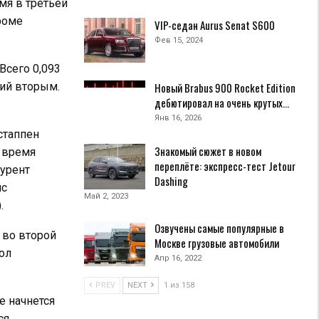
я в третьей
роме
VIP-седан Aurus Senat S600
Фев 15, 2024
Всего 0,093
ий вторым.
Новый Brabus 900 Rocket Edition
дебютировал на очень крутых…
Янв 16, 2026
стаппен
Знакомый сюжет в новом
е время
переплёте: экспресс-тест Jetour
курент
Dashing
ис
Май 2, 2023
.
Озвучены самые популярные в
 во второй
Москве грузовые автомобили
ол
Апр 16, 2022
PREV
NEXT
1 из 158
е начнется
ся