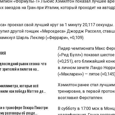
мпион «Формулы‑1» Льюис Хэмилтон показал лучшее врем
х заездов на Гран‑при Италии, который проходит на автод
а» проехал свой лучший круг за 1 минуту 20,117 секунды. 
тупил другой гонщик «Мерседеса» Джордж Расселл, ставш
амкнул Шарль Леклер («Феррари», +0,109).
Лидер чемпионата Макс Фер
НИЯ
(«Ред Булл») показал шесто
(+0,251), его ближайший кон
дпоследний рывок сезона: что
в личном зачете Ландо Норр
т зрителей и пилотов на…
(«Макларен») — пятое (+0,145)
Хэмилтон ранее стал лучшим
миллиметра, которые всё
енили: как победа Маттео де…
тренировке, в первой проток
возглавил Ферстаппен.
и о трансфере Оскара Пиастри:
В субботу в 17:00 мск в Монц
ему разговоры об уходе…
квалификация. Гонка состоит