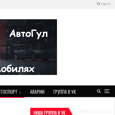
Sign In
ВТОСПОРТ
АВАРИИ
ГРУППА В VK
НАША ГРУППА В VK