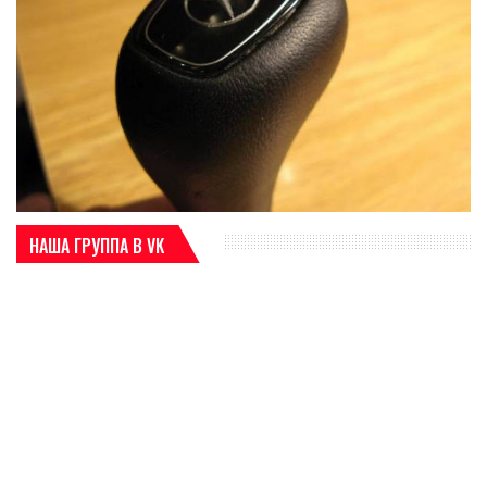
НАША ГРУППА В VK