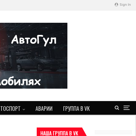
Sign In
ВТОСПОРТ
АВАРИИ
ГРУППА В VK
НАША ГРУППА В VK