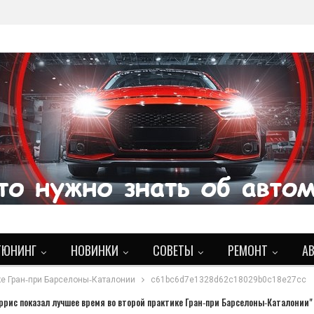
ТЮНИНГ
НОВИНКИ
СОВЕТЫ
РЕМОНТ
А
ке Гран‑при Барселоны‑Каталонии
c61bc6d7e1328d62c18029b0c18e27cc
ррис показал лучшее время во второй практике Гран‑при Барселоны‑Каталонии"