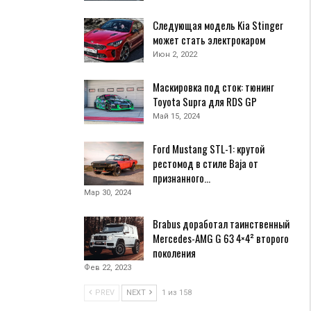
Следующая модель Kia Stinger
может стать электрокаром
Июн 2, 2022
Маскировка под сток: тюнинг
Toyota Supra для RDS GP
Май 15, 2024
Ford Mustang STL-1: крутой
рестомод в стиле Baja от
признанного…
Мар 30, 2024
Brabus доработал таинственный
Mercedes-AMG G 63 4×4² второго
поколения
Фев 22, 2023
PREV
NEXT
1 из 158