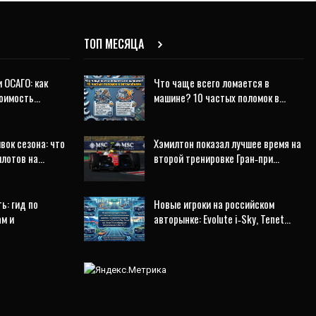
ТОП МЕСЯЦА
 ОСАГО: как
Что чаще всего ломается в
тоимость…
машине? 10 частых поломок в…
ок сезона: что
Хэмилтон показал лучшее время на
илотов на…
второй тренировке Гран‑при…
ь: гид по
Новые игроки на российском
ам и
авторынке: Evolute i‑Sky, Tenet…