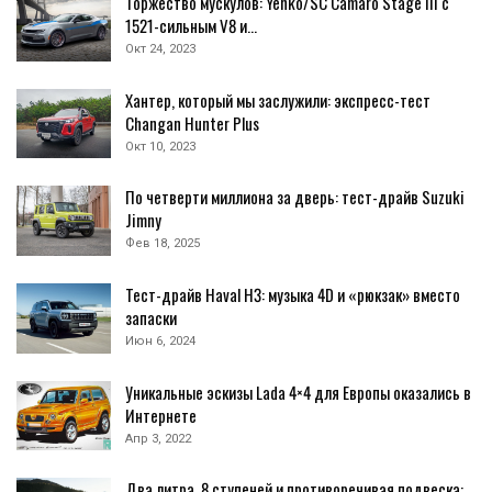
Торжество мускулов: Yenko/SC Camaro Stage III с
1521-сильным V8 и…
Окт 24, 2023
Хантер, который мы заслужили: экспресс-тест
Changan Hunter Plus
Окт 10, 2023
По четверти миллиона за дверь: тест-драйв Suzuki
Jimny
Фев 18, 2025
Тест-драйв Haval H3: музыка 4D и «рюкзак» вместо
запаски
Июн 6, 2024
Уникальные эскизы Lada 4×4 для Европы оказались в
Интернете
Апр 3, 2022
Два литра, 8 ступеней и противоречивая подвеска: