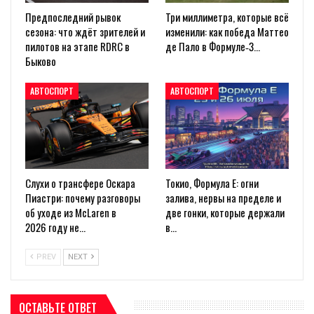
Предпоследний рывок
Три миллиметра, которые всё
сезона: что ждёт зрителей и
изменили: как победа Маттео
пилотов на этапе RDRC в
де Пало в Формуле‑3…
Быково
АВТОСПОРТ
АВТОСПОРТ
Слухи о трансфере Оскара
Токио, Формула E: огни
Пиастри: почему разговоры
залива, нервы на пределе и
об уходе из McLaren в
две гонки, которые держали
2026 году не…
в…
PREV
NEXT
ОСТАВЬТЕ ОТВЕТ