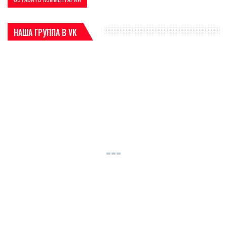
НАША ГРУППА В VK