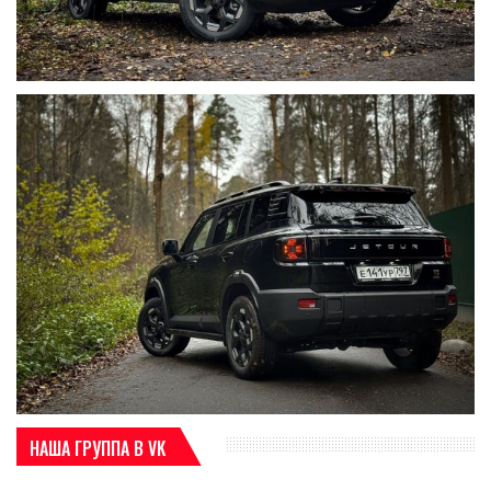
НАША ГРУППА В VK